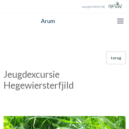
aangesloten bij
Arum
terug
Jeugdexcursie
Hegewiersterfjild